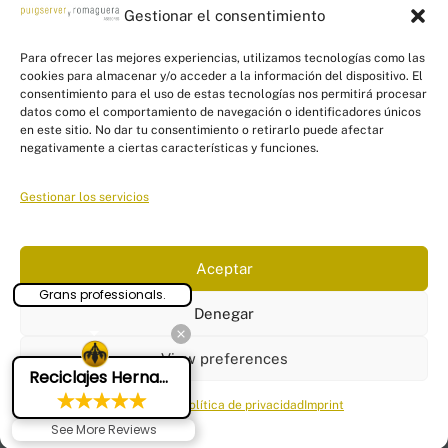
Gestionar el consentimiento
Para ofrecer las mejores experiencias, utilizamos tecnologías como las
cookies para almacenar y/o acceder a la información del dispositivo. El
consentimiento para el uso de estas tecnologías nos permitirá procesar
datos como el comportamiento de navegación o identificadores únicos
en este sitio. No dar tu consentimiento o retirarlo puede afectar
Back
PYR Asesores - Asesoría Fiscal, Contable
negativamente a ciertas características y funciones.
To
y Laboral
Top
Gestionar los servicios
Linkedin
Twitter
Facebook
Instagram
Links
Aceptar
Aviso Legal
|
Política de Privacidad
|
Política de Cookies
|
Panel
Grans professionals.
configuración cookies
Denegar
© Puigserver y Romaguera Asesores
2026
Tel: 871 552 277
View preferences
Reciclajes Hernandez Sl
Email:
info@pyrasesores.es
Cookie Policy
Política de privacidad
Imprint
See More Reviews