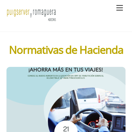
Skip
Men
to
content
Normativas de Hacienda
21