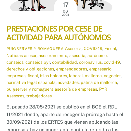
17
06
2021
PRESTACIONES POR CESE DE
ACTIVIDAD PARA AUTÓNOMOS
Asesoría
,
COVID-19
,
Fiscal
,
PUIGSERVER Y ROMAGUERA
Noticias
asesor
,
asesoramiento
,
asesoría
,
autónomo
,
consejos
,
consejos pyr
,
contabilidad
,
coronavirus
,
covid-19
,
derechos y obligaciones
,
emprendedores
,
empresario
,
empresas
,
fiscal
,
islas baleares
,
laboral
,
mallorca
,
negocios
,
normativa legal española
,
novedades
,
palma de mallorca
,
puigserver y romaguera asesoría de empresas
,
PYR
Asesores
,
trabajadores
El pasado 28/05/2021 se publicó en el BOE el RDL
11/2021 donde, aparte de recoger la prórroga hasta el
30/09/2021 de los ERTES que vienen aplicando las
empresas, hay un importante capítulo referido a las