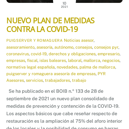
10
2021
NUEVO PLAN DE MEDIDAS
CONTRA LA COVID-19
Noticias
asesor
,
PUIGSERVER Y ROMAGUERA
asesoramiento
,
asesoría
,
autónomo
,
consejos
,
consejos pyr
,
coronavirus
,
covid-19
,
derechos y obligaciones
,
empresario
,
empresas
,
fiscal
,
islas baleares
,
laboral
,
mallorca
,
negocios
,
normativa legal española
,
novedades
,
palma de mallorca
,
puigserver y romaguera asesoría de empresas
,
PYR
Asesores
,
servicios
,
trabajadores
,
trabajo
Se ha publicado en el BOIB n.º 133 de 28 de
septiembre de 2021 un nuevo plan consolidado de
medidas de prevención y contención de la COVID-19.
Los aspectos básicos que cabe reseñar respecto de
restauración es la ampliación al 75% del aforo interior
de los locales y la posibilidad de consumo en barras