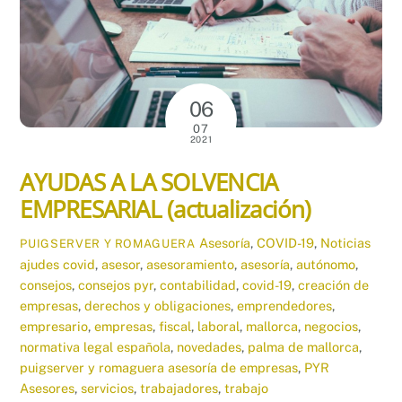
06
07
2021
AYUDAS A LA SOLVENCIA
EMPRESARIAL (actualización)
Asesoría
,
COVID-19
,
Noticias
PUIGSERVER Y ROMAGUERA
ajudes covid
,
asesor
,
asesoramiento
,
asesoría
,
autónomo
,
consejos
,
consejos pyr
,
contabilidad
,
covid-19
,
creación de
empresas
,
derechos y obligaciones
,
emprendedores
,
empresario
,
empresas
,
fiscal
,
laboral
,
mallorca
,
negocios
,
normativa legal española
,
novedades
,
palma de mallorca
,
puigserver y romaguera asesoría de empresas
,
PYR
Asesores
,
servicios
,
trabajadores
,
trabajo