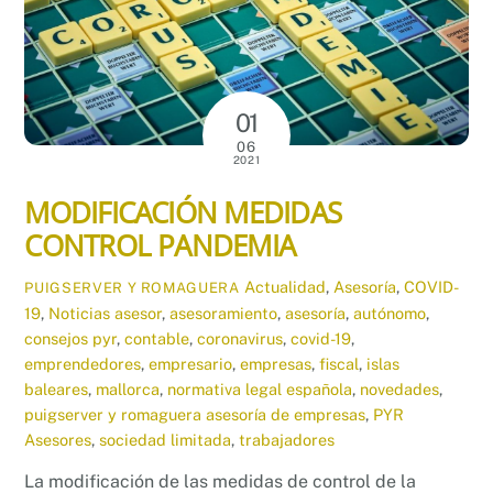
01
06
2021
MODIFICACIÓN MEDIDAS
CONTROL PANDEMIA
Actualidad
,
Asesoría
,
COVID-
PUIGSERVER Y ROMAGUERA
19
,
Noticias
asesor
,
asesoramiento
,
asesoría
,
autónomo
,
consejos pyr
,
contable
,
coronavirus
,
covid-19
,
emprendedores
,
empresario
,
empresas
,
fiscal
,
islas
baleares
,
mallorca
,
normativa legal española
,
novedades
,
puigserver y romaguera asesoría de empresas
,
PYR
Asesores
,
sociedad limitada
,
trabajadores
La modificación de las medidas de control de la