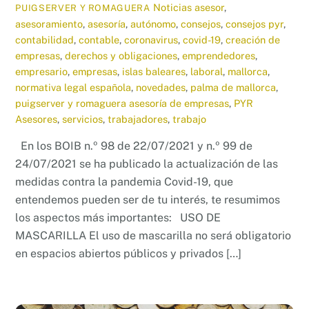
Noticias
asesor
,
PUIGSERVER Y ROMAGUERA
asesoramiento
,
asesoría
,
autónomo
,
consejos
,
consejos pyr
,
contabilidad
,
contable
,
coronavirus
,
covid-19
,
creación de
empresas
,
derechos y obligaciones
,
emprendedores
,
empresario
,
empresas
,
islas baleares
,
laboral
,
mallorca
,
normativa legal española
,
novedades
,
palma de mallorca
,
puigserver y romaguera asesoría de empresas
,
PYR
Asesores
,
servicios
,
trabajadores
,
trabajo
En los BOIB n.º 98 de 22/07/2021 y n.º 99 de
24/07/2021 se ha publicado la actualización de las
medidas contra la pandemia Covid-19, que
entendemos pueden ser de tu interés, te resumimos
los aspectos más importantes: USO DE
MASCARILLA El uso de mascarilla no será obligatorio
en espacios abiertos públicos y privados […]