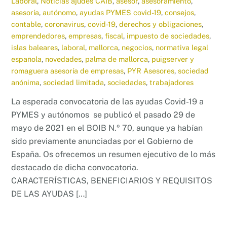
Laboral
,
Noticias
ajudes CAIB
,
asesor
,
asesoramiento
,
asesoría
,
autónomo
,
ayudas PYMES covid-19
,
consejos
,
contable
,
coronavirus
,
covid-19
,
derechos y obligaciones
,
emprendedores
,
empresas
,
fiscal
,
impuesto de sociedades
,
islas baleares
,
laboral
,
mallorca
,
negocios
,
normativa legal
española
,
novedades
,
palma de mallorca
,
puigserver y
romaguera asesoría de empresas
,
PYR Asesores
,
sociedad
anónima
,
sociedad limitada
,
sociedades
,
trabajadores
La esperada convocatoria de las ayudas Covid-19 a
PYMES y autónomos se publicó el pasado 29 de
mayo de 2021 en el BOIB N.º 70, aunque ya habían
sido previamente anunciadas por el Gobierno de
España. Os ofrecemos un resumen ejecutivo de lo más
destacado de dicha convocatoria.
CARACTERÍSTICAS, BENEFICIARIOS Y REQUISITOS
DE LAS AYUDAS […]