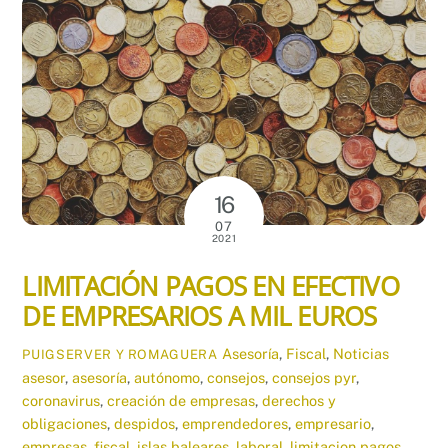
16
07
2021
LIMITACIÓN PAGOS EN EFECTIVO
DE EMPRESARIOS A MIL EUROS
Asesoría
,
Fiscal
,
Noticias
PUIGSERVER Y ROMAGUERA
asesor
,
asesoría
,
autónomo
,
consejos
,
consejos pyr
,
coronavirus
,
creación de empresas
,
derechos y
obligaciones
,
despidos
,
emprendedores
,
empresario
,
empresas
,
fiscal
,
islas baleares
,
laboral
,
limitacion pagos