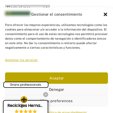
Archives
Gestionar el consentimiento
Para ofrecer las mejores experiencias, utilizamos tecnologías como las
cookies para almacenar y/o acceder a la información del dispositivo. El
consentimiento para el uso de estas tecnologías nos permitirá procesar
datos como el comportamiento de navegación o identificadores únicos
en este sitio. No dar tu consentimiento o retirarlo puede afectar
Back
negativamente a ciertas características y funciones.
PYR Asesores - Asesoría Fiscal, Contable
To
y Laboral
Top
Gestionar los servicios
Linkedin
Twitter
Facebook
Instagram
Links
Aceptar
Aviso Legal
|
Política de Privacidad
|
Política de Cookies
|
Panel
Grans professionals.
configuración cookies
Denegar
© Puigserver y Romaguera Asesores
2026
Tel: 871 552 277
View preferences
Reciclajes Hernandez Sl
Email:
info@pyrasesores.es
Cookie Policy
Política de privacidad
Imprint