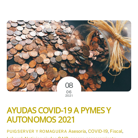
08
06
2021
AYUDAS COVID-19 A PYMES Y
AUTONOMOS 2021
Asesoría
,
COVID-19
,
Fiscal
,
PUIGSERVER Y ROMAGUERA