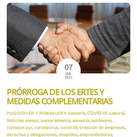
07
06
2021
PRÓRROGA DE LOS ERTES Y
MEDIDAS COMPLEMENTARIAS
Asesoría
,
COVID-19
,
Laboral
,
PUIGSERVER Y ROMAGUERA
Noticias
asesor
,
asesoramiento
,
asesoría
,
autónomo
,
consejos pyr
,
coronavirus
,
covid-19
,
creación de empresas
,
derechos y obligaciones
,
despidos
,
emprendedores
,