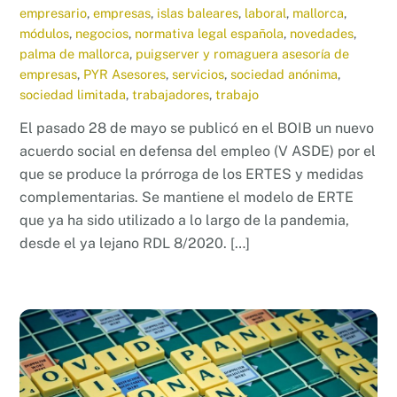
empresario
,
empresas
,
islas baleares
,
laboral
,
mallorca
,
módulos
,
negocios
,
normativa legal española
,
novedades
,
palma de mallorca
,
puigserver y romaguera asesoría de
empresas
,
PYR Asesores
,
servicios
,
sociedad anónima
,
sociedad limitada
,
trabajadores
,
trabajo
El pasado 28 de mayo se publicó en el BOIB un nuevo
acuerdo social en defensa del empleo (V ASDE) por el
que se produce la prórroga de los ERTES y medidas
complementarias. Se mantiene el modelo de ERTE
que ya ha sido utilizado a lo largo de la pandemia,
desde el ya lejano RDL 8/2020. […]