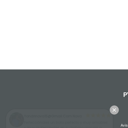
P
Yondrinova15@gmail.com Nova
Perfecciónales un trato perfecto y muy amables
Avis
y muy profesionales en su trabajo gracias a