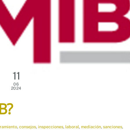
11
06
2024
B?
ramiento
,
consejos
,
inspecciones
,
laboral
,
mediación
,
sanciones
,