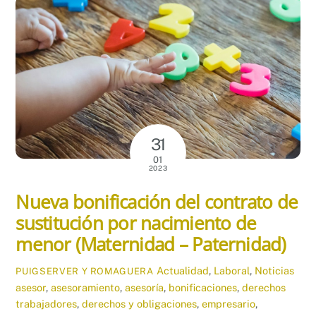
31
01
2023
Nueva bonificación del contrato de
sustitución por nacimiento de
menor (Maternidad – Paternidad)
Actualidad
,
Laboral
,
Noticias
PUIGSERVER Y ROMAGUERA
asesor
,
asesoramiento
,
asesoría
,
bonificaciones
,
derechos
trabajadores
,
derechos y obligaciones
,
empresario
,