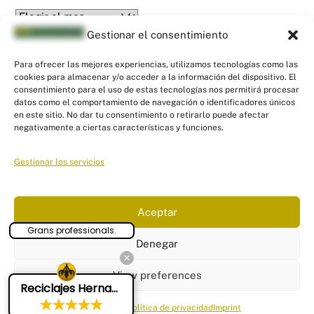
Archives
Gestionar el consentimiento
Para ofrecer las mejores experiencias, utilizamos tecnologías como las
cookies para almacenar y/o acceder a la información del dispositivo. El
consentimiento para el uso de estas tecnologías nos permitirá procesar
datos como el comportamiento de navegación o identificadores únicos
en este sitio. No dar tu consentimiento o retirarlo puede afectar
Back
negativamente a ciertas características y funciones.
PYR Asesores - Asesoría Fiscal, Contable
To
y Laboral
Top
Gestionar los servicios
Linkedin
Twitter
Facebook
Instagram
Links
Aceptar
Aviso Legal
|
Política de Privacidad
|
Política de Cookies
|
Panel
Grans professionals.
configuración cookies
Denegar
© Puigserver y Romaguera Asesores
2026
Tel: 871 552 277
View preferences
Reciclajes Hernandez Sl
Email:
info@pyrasesores.es
Cookie Policy
Política de privacidad
Imprint