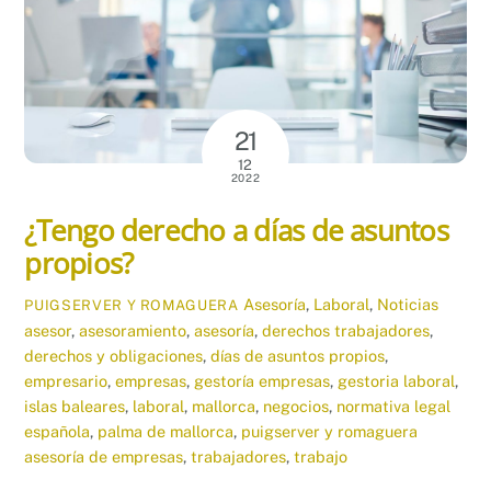
21
12
2022
¿Tengo derecho a días de asuntos
propios?
Asesoría
,
Laboral
,
Noticias
PUIGSERVER Y ROMAGUERA
asesor
,
asesoramiento
,
asesoría
,
derechos trabajadores
,
derechos y obligaciones
,
días de asuntos propios
,
empresario
,
empresas
,
gestoría empresas
,
gestoria laboral
,
islas baleares
,
laboral
,
mallorca
,
negocios
,
normativa legal
española
,
palma de mallorca
,
puigserver y romaguera
asesoría de empresas
,
trabajadores
,
trabajo