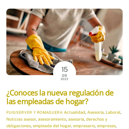
15
09
2022
¿Conoces la nueva regulación de
las empleadas de hogar?
Actualidad
,
Asesoría
,
Laboral
,
PUIGSERVER Y ROMAGUERA
Noticias
asesor
,
asesoramiento
,
asesoría
,
derechos y
obligaciones
,
empleada del hogar
,
empresario
,
empresas
,