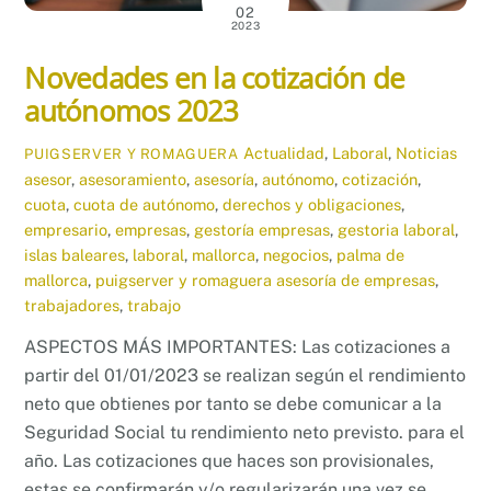
02
2023
Novedades en la cotización de
autónomos 2023
Actualidad
,
Laboral
,
Noticias
PUIGSERVER Y ROMAGUERA
asesor
,
asesoramiento
,
asesoría
,
autónomo
,
cotización
,
cuota
,
cuota de autónomo
,
derechos y obligaciones
,
empresario
,
empresas
,
gestoría empresas
,
gestoria laboral
,
islas baleares
,
laboral
,
mallorca
,
negocios
,
palma de
mallorca
,
puigserver y romaguera asesoría de empresas
,
trabajadores
,
trabajo
ASPECTOS MÁS IMPORTANTES: Las cotizaciones a
partir del 01/01/2023 se realizan según el rendimiento
neto que obtienes por tanto se debe comunicar a la
Seguridad Social tu rendimiento neto previsto. para el
año. Las cotizaciones que haces son provisionales,
estas se confirmarán y/o regularizarán una vez se