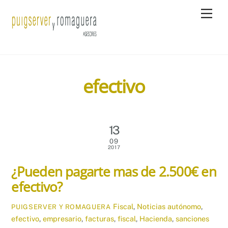
Skip
Men
to
content
efectivo
13
09
2017
¿Pueden pagarte mas de 2.500€ en
efectivo?
Fiscal
,
Noticias
autónomo
,
PUIGSERVER Y ROMAGUERA
efectivo
,
empresario
,
facturas
,
fiscal
,
Hacienda
,
sanciones