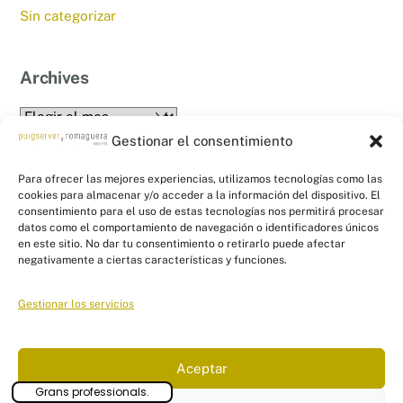
Sin categorizar
Archives
Archives
Gestionar el consentimiento
Para ofrecer las mejores experiencias, utilizamos tecnologías como las
cookies para almacenar y/o acceder a la información del dispositivo. El
consentimiento para el uso de estas tecnologías nos permitirá procesar
datos como el comportamiento de navegación o identificadores únicos
en este sitio. No dar tu consentimiento o retirarlo puede afectar
Back
PYR Asesores - Asesoría Fiscal, Contable
negativamente a ciertas características y funciones.
To
y Laboral
Top
Gestionar los servicios
Linkedin
Twitter
Facebook
Instagram
Links
Aceptar
Aviso Legal
|
Política de Privacidad
|
Política de Cookies
|
Panel
Grans professionals.