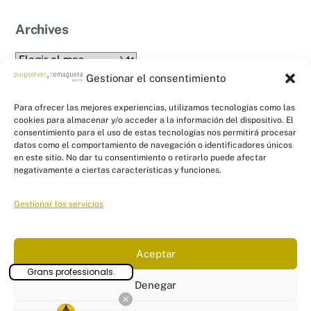
Archives
Archives
Gestionar el consentimiento
Para ofrecer las mejores experiencias, utilizamos tecnologías como las
cookies para almacenar y/o acceder a la información del dispositivo. El
consentimiento para el uso de estas tecnologías nos permitirá procesar
datos como el comportamiento de navegación o identificadores únicos
en este sitio. No dar tu consentimiento o retirarlo puede afectar
Back
PYR Asesores - Asesoría Fiscal, Contable
negativamente a ciertas características y funciones.
To
y Laboral
Top
Gestionar los servicios
Linkedin
Twitter
Facebook
Instagram
Links
Aceptar
Aviso Legal
|
Política de Privacidad
|
Política de Cookies
|
Panel
Grans professionals.
configuración cookies
Denegar
© Puigserver y Romaguera Asesores
2026