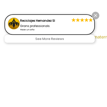
Reciclajes Hernandez Sl
Grans professionals.
Hace un año
Tramitación de la prestación de mater
See More Reviews
P