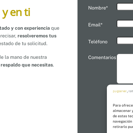
o
y en ti
Nombre*
r
f
Email*
a
tado y con experiencia
que
v
precisar,
resolveremos tus
Teléfono
o
stado de tu solicitud.
r
,
de la mano de nuestra
Comentarios
d
y respaldo que necesitas
.
e
j
a
e
H
s
Para ofrece
conse
t
almacenar y
de estas te
e
navegación o
c
retirarlo p