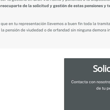
reocuparte de la solicitud y gestión de estas pensiones y t
que en tu representación llevemos a buen fin toda la tramit
 la pensión de viudedad o de orfandad sin ninguna demora i
Soli
Contacta con nosotro
de tu p
P