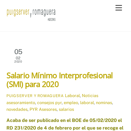
Skip
Men
to
content
05
02
2020
Salario Mínimo Interprofesional
(SMI) para 2020
Laboral
,
Noticias
PUIGSERVER Y ROMAGUERA
asesoramiento
,
consejos pyr
,
empleo
,
laboral
,
nominas
,
novedades
,
PYR Asesores
,
salarios
Acaba de ser publicado en el BOE de 05/02/2020 el
RD 231/2020 de 4 de febrero por el que se recoge el