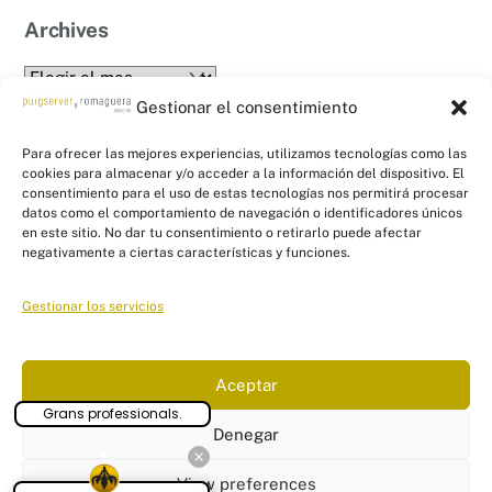
Archives
Archives
Gestionar el consentimiento
Para ofrecer las mejores experiencias, utilizamos tecnologías como las
cookies para almacenar y/o acceder a la información del dispositivo. El
consentimiento para el uso de estas tecnologías nos permitirá procesar
datos como el comportamiento de navegación o identificadores únicos
en este sitio. No dar tu consentimiento o retirarlo puede afectar
Back
PYR Asesores - Asesoría Fiscal, Contable
negativamente a ciertas características y funciones.
To
y Laboral
Top
Gestionar los servicios
Linkedin
Twitter
Facebook
Instagram
Links
Aceptar
Aviso Legal
|
Política de Privacidad
|
Política de Cookies
|
Panel
Grans professionals.
configuración cookies
Denegar
© Puigserver y Romaguera Asesores
2026
Tel: 871 552 277
View preferences