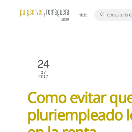
Skip
to
Inicio
Consultoría O
content
24
07
2017
Como evitar que
pluriempleado l