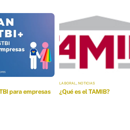
LABORAL
,
NOTICIAS
TBI para empresas
¿Qué es el TAMIB?