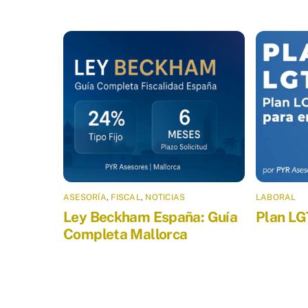
ASESORÍA
,
FISCAL
,
NOTICIAS
LABORAL
Ley Beckham España: Guía
Plan LG
Completa Mallorca