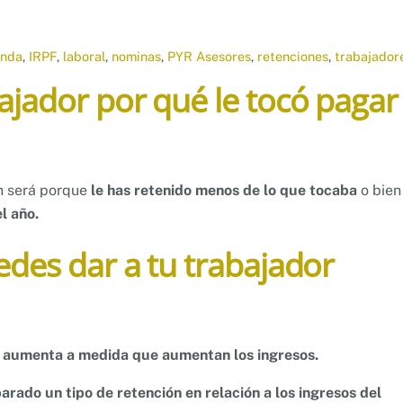
enda
,
IRPF
,
laboral
,
nominas
,
PYR Asesores
,
retenciones
,
trabajador
ajador por qué le tocó pagar
n será porque
le has retenido menos de lo que tocaba
o bien
el año.
edes dar a tu trabajador
a
aumenta a medida que aumentan los ingresos.
rado un tipo de retención en relación a los ingresos del