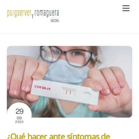
Skip
Men
to
content
29
09
2020
¿Qué hacer ante síntomas de