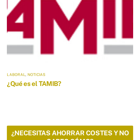
LABORAL
,
NOTICIAS
¿Qué es el TAMIB?
¿NECESITAS AHORRAR COSTES Y NO