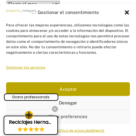
Archives
Gestionar el consentimiento
Para ofrecer las mejores experiencias, utilizamos tecnologías como las
cookies para almacenar y/o acceder a la información del dispositivo. El
consentimiento para el uso de estas tecnologías nos permitirá procesar
datos como el comportamiento de navegación o identificadores únicos
en este sitio. No dar tu consentimiento o retirarlo puede afectar
Back
PYR Asesores - Asesoría Fiscal, Contable
negativamente a ciertas características y funciones.
To
y Laboral
Top
Gestionar los servicios
Linkedin
Twitter
Facebook
Instagram
Links
Aceptar
Aviso Legal
|
Política de Privacidad
|
Política de Cookies
|
Panel
Grans professionals.
configuración cookies
Denegar
© Puigserver y Romaguera Asesores
2026
Tel: 871 552 277
View preferences
Reciclajes Hernandez Sl
Email:
info@pyrasesores.es
Cookie Policy
Política de privacidad
Imprint