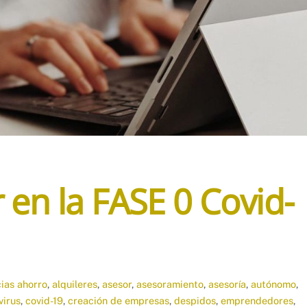
 en la FASE 0 Covid-
cias
ahorro
,
alquileres
,
asesor
,
asesoramiento
,
asesoría
,
autónomo
,
virus
,
covid-19
,
creación de empresas
,
despidos
,
emprendedores
,