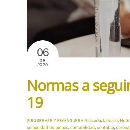
06
05
2020
Normas a seguir
19
Asesoría
,
Laboral
,
Noti
PUIGSERVER Y ROMAGUERA
comunidad de bienes
,
contabilidad
,
contable
,
corona