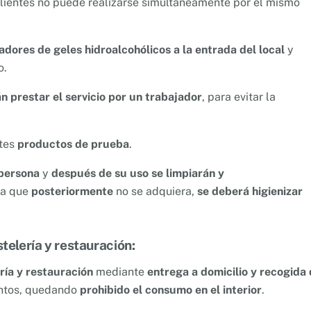
 clientes no puede realizarse simultáneamente por el mismo
adores de geles hidroalcohólicos a la entrada del local
y
o.
n prestar el servicio por un trabajador
, para evitar la
ntes
productos de prueba
.
 persona
y
después de su uso se limpiarán y
a que
posteriormente
no se adquiera,
se deberá higienizar
telería y restauración:
ría y restauración
mediante
entrega a domicilio y recogida
entos, quedando
prohibido el consumo en el interior
.