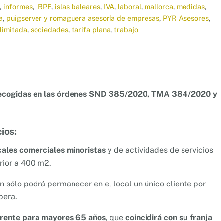
,
informes
,
IRPF
,
islas baleares
,
IVA
,
laboral
,
mallorca
,
medidas
,
a
,
puigserver y romaguera asesoría de empresas
,
PYR Asesores
,
limitada
,
sociedades
,
tarifa plana
,
trabajo
0 recogidas en las órdenes SND 385/2020, TMA 384/2020 y
ios:
cales comerciales minoristas
y de actividades de servicios
rior a 400 m2.
an sólo podrá permanecer en el local un único cliente por
pera.
erente para mayores 65 años
, que
coincidirá con su franja