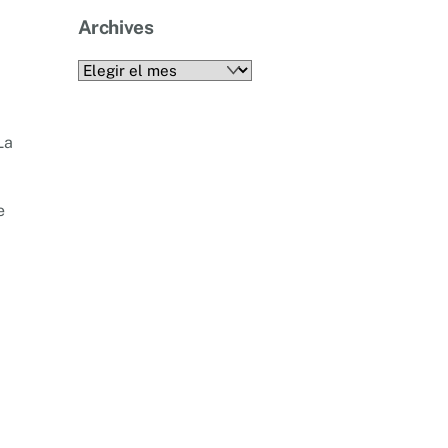
Archives
Archives
La
e