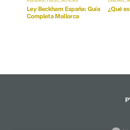
ASESORÍA
,
FISCAL
,
NOTICIAS
LABORAL
,
N
Ley Beckham España: Guía
¿Qué es
Completa Mallorca
P