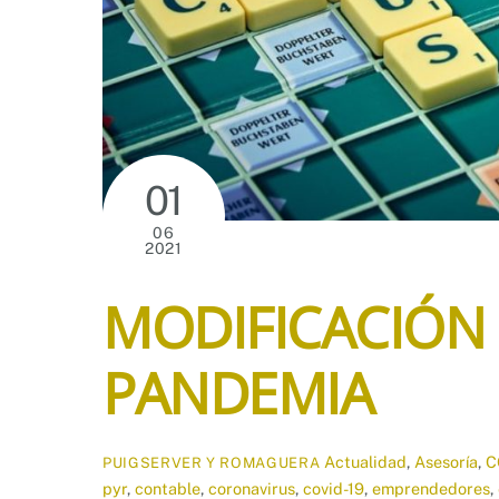
01
06
2021
MODIFICACIÓN
PANDEMIA
Actualidad
,
Asesoría
,
C
PUIGSERVER Y ROMAGUERA
pyr
,
contable
,
coronavirus
,
covid-19
,
emprendedores
,