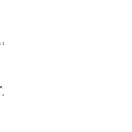
ad
ue,
 a