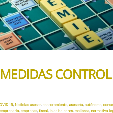
 MEDIDAS CONTROL
OVID-19
,
Noticias
asesor
,
asesoramiento
,
asesoría
,
autónomo
,
conse
empresario
,
empresas
,
fiscal
,
islas baleares
,
mallorca
,
normativa le