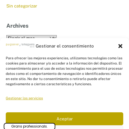
Sin categorizar
Archives
Archives
Gestionar el consentimiento
Para ofrecer las mejores experiencias, utilizamos tecnologías como las
cookies para almacenar y/o acceder a la información del dispositivo. El
consentimiento para el uso de estas tecnologías nos permitirá procesar
datos como el comportamiento de navegación o identificadores únicos
en este sitio. No dar tu consentimiento o retirarlo puede afectar
Back
PYR Asesores - Asesoría Fiscal, Contable
negativamente a ciertas características y funciones.
To
y Laboral
Top
Gestionar los servicios
Linkedin
Twitter
Facebook
Instagram
Links
Aceptar
Aviso Legal
|
Política de Privacidad
|
Política de Cookies
|
Panel
Grans professionals.