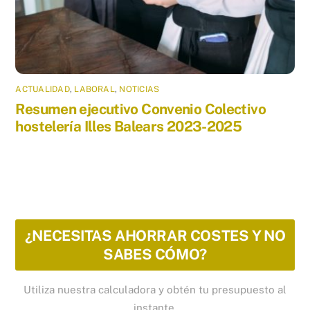
ACTUALIDAD
,
LABORAL
,
NOTICIAS
Resumen ejecutivo Convenio Colectivo
hostelería Illes Balears 2023-2025
¿NECESITAS AHORRAR COSTES Y NO
SABES CÓMO?
Utiliza nuestra calculadora y obtén tu presupuesto al
instante.