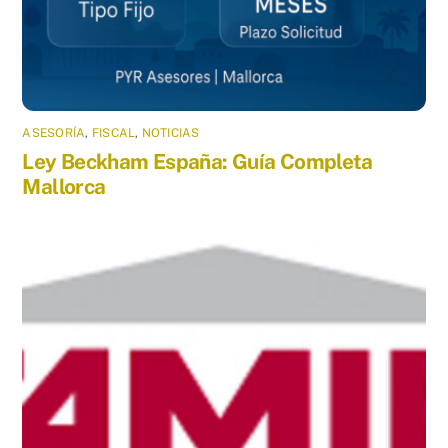
ASESORÍA
,
FISCAL
,
NOTICIAS
Ley Beckham España: Guía Completa
Mallorca