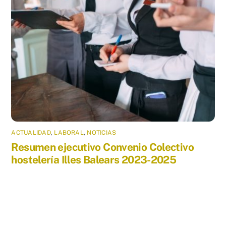
ACTUALIDAD
,
LABORAL
,
NOTICIAS
Resumen ejecutivo Convenio Colectivo
hostelería Illes Balears 2023-2025