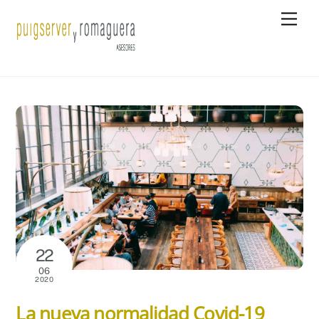
Skip
Men
to
content
22
06
2020
La nueva normalidad Covid-19