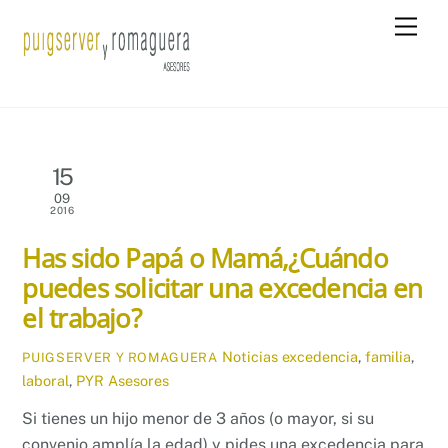
Skip
Men
to
content
15
09
2016
Has sido Papá o Mamá,¿Cuándo
puedes solicitar una excedencia en
el trabajo?
Noticias
excedencia
,
familia
,
PUIGSERVER Y ROMAGUERA
laboral
,
PYR Asesores
Si tienes un hijo menor de 3 años (o mayor, si su
convenio amplía la edad) y pides una excedencia para