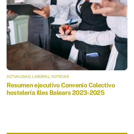
ACTUALIDAD
,
LABORAL
,
NOTICIAS
Resumen ejecutivo Convenio Colectivo
hostelería Illes Balears 2023-2025