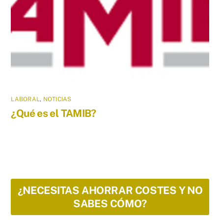
LABORAL
,
NOTICIAS
¿Qué es el TAMIB?
¿NECESITAS AHORRAR COSTES Y NO
SABES CÓMO?