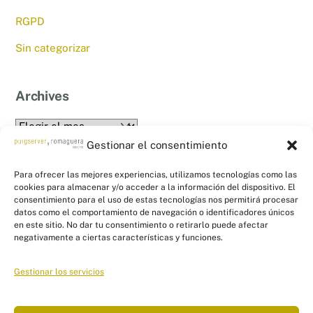
RGPD
Sin categorizar
Archives
Archives
Gestionar el consentimiento
Para ofrecer las mejores experiencias, utilizamos tecnologías como las
cookies para almacenar y/o acceder a la información del dispositivo. El
consentimiento para el uso de estas tecnologías nos permitirá procesar
datos como el comportamiento de navegación o identificadores únicos
en este sitio. No dar tu consentimiento o retirarlo puede afectar
Back
PYR Asesores - Asesoría Fiscal, Contable
negativamente a ciertas características y funciones.
To
y Laboral
Top
Gestionar los servicios
Linkedin
Twitter
Facebook
Instagram
Links