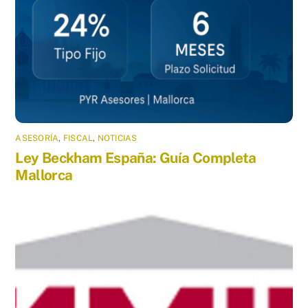
ASESORÍA
,
FISCAL
,
NOTICIAS
Ley Beckham España: Guía Completa
Mallorca