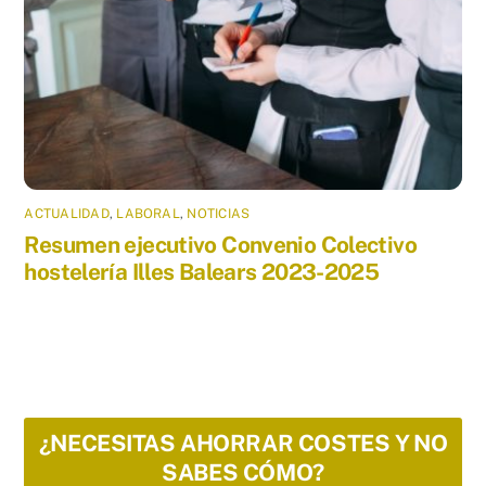
ACTUALIDAD
,
LABORAL
,
NOTICIAS
Resumen ejecutivo Convenio Colectivo
hostelería Illes Balears 2023-2025
¿NECESITAS AHORRAR COSTES Y NO
SABES CÓMO?