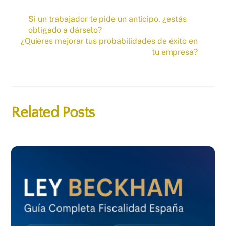
Si un trabajador te pide un anticipo, ¿estás
obligado a dárselo?
¿Quieres mejorar tus probabilidades de éxito en
tu empresa?
Related Posts