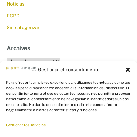
Noticias
RGPD
Sin categorizar
Archives
Archives
Gestionar el consentimiento
Para ofrecer las mejores experiencias, utilizamos tecnologías como las
cookies para almacenar y/o acceder a la información del dispositivo. El
consentimiento para el uso de estas tecnologías nos permitirá procesar
datos como el comportamiento de navegación o identificadores únicos
en este sitio. No dar tu consentimiento o retirarlo puede afectar
Back
PYR Asesores - Asesoría Fiscal, Contable
negativamente a ciertas características y funciones.
To
y Laboral
Top
Gestionar los servicios
Linkedin
Twitter
Facebook
Instagram
Links