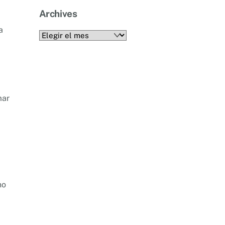
Archives
a
Archives
mar
no