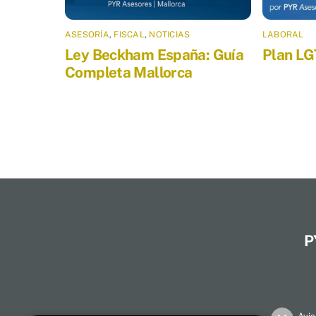
ASESORÍA
,
FISCAL
,
NOTICIAS
LABORAL
Ley Beckham España: Guía
Plan LG
Completa Mallorca
P