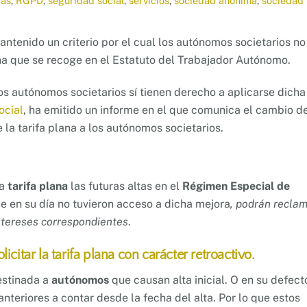
tas
,
RGPD
,
seguridad social
,
servicios
,
sociedad anónima
,
sociedad
ntenido un criterio por el cual los autónomos societarios no
ana que se recoge en el Estatuto del Trabajador Autónomo.
os autónomos societarios sí tienen derecho a aplicarse dicha
ocial
, ha emitido un informe en el que comunica el cambio d
de la tarifa plana a los autónomos societarios.
ta
tarifa plana
las futuras altas en el
Régimen Especial de
e en su día no tuvieron acceso a dicha mejora
, podrán recla
ntereses correspondientes
.
citar la tarifa plana con carácter retroactivo.
estinada a
autónomos
que causan alta inicial. O en su defect
nteriores a contar desde la fecha del alta. Por lo que estos