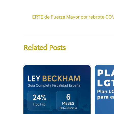
ERTE de Fuerza Mayor por rebrote CO
Related Posts