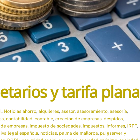
tarios y tarifa plana
l
,
Noticias
ahorro
,
alquileres
,
asesor
,
asesoramiento
,
asesoría
,
es
,
contabilidad
,
contable
,
creación de empresas
,
despidos
,
a de empresas
,
impuesto de sociedades
,
impuestos
,
informes
,
IRPF
,
iva legal española
,
noticias
,
palma de mallorca
,
puigserver y